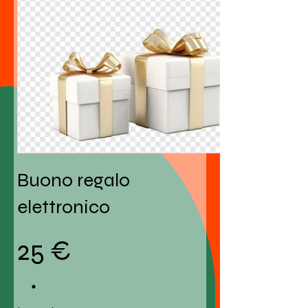
Buono regalo
elettronico
25 €