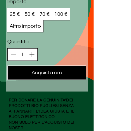
Importo
25 €
50 €
70 €
100 €
Altro importo
Quantità
Acquista ora
PER DONARE LA GENUINITA'DEI
PRODOTTI BIO PUGLIESI SENZA
AFFANNARTI L'IDEA GIUSTA E' IL
BUONO ELETTRONICO.
NON SOLO PER L'ACQUISTO DEI
NOSTRI