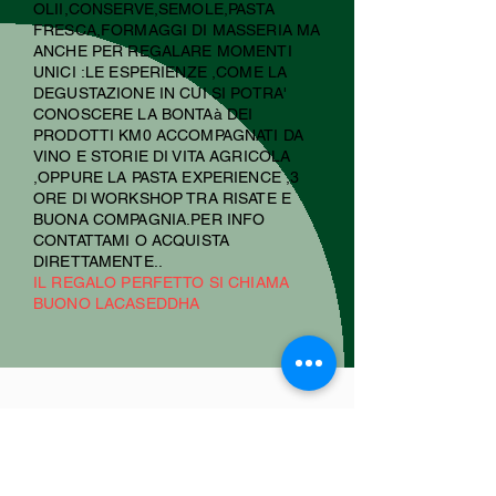
OLII,CONSERVE,SEMOLE,PASTA
FRESCA,FORMAGGI DI MASSERIA MA
ANCHE PER REGALARE MOMENTI
UNICI :LE ESPERIENZE ,COME LA
DEGUSTAZIONE IN CUI SI POTRA'
CONOSCERE LA BONTAà DEI
PRODOTTI KM0 ACCOMPAGNATI DA
VINO E STORIE DI VITA AGRICOLA
,OPPURE LA PASTA EXPERIENCE ,3
ORE DI WORKSHOP TRA RISATE E
BUONA COMPAGNIA.PER INFO
CONTATTAMI O ACQUISTA
DIRETTAMENTE..
IL REGALO PERFETTO SI CHIAMA
BUONO LACASEDDHA
Rigenerazione uliveto