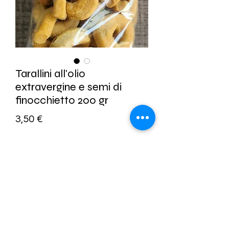
Tarallini all'olio
extravergine e semi di
finocchietto 200 gr
Prezzo
3,50 €
Quantità
*
Aggiungi al carrello
Acquista ora