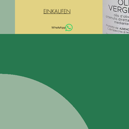
EINKAUFEN
WhatsApp