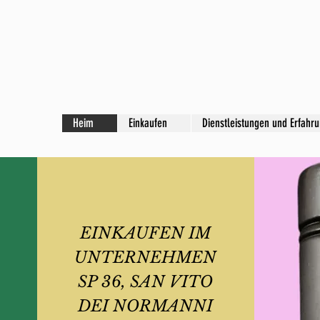
Heim
Einkaufen
Dienstleistungen und Erfahr
EINKAUFEN IM
UNTERNEHMEN
SP 36, SAN VITO
DEI NORMANNI