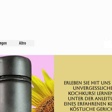
ungen
Altro
Erleben Sie mit uns
unvergesslich
Kochkurs! Lernen
unter der Anlei
eines erfahrenen K
köstliche Geric