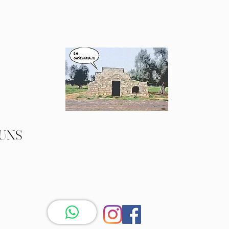
 UNS
 UNS