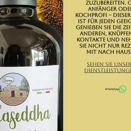
zuzubereiten. 
Anfänger ode
Kochprofi – dieser
ist für jeden geei
Genießen Sie die Ze
anderen, knüpfen
Kontakte und ne
Sie nicht nur Rez
mit nach Hause
​SEHEN SIE UNSE
DIENSTLEISTUNG
WhatsApp